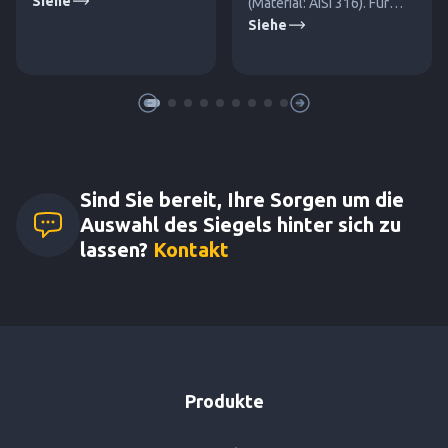
Siehe
(Material: AISI 316). Für
Siehe
mittlere und höhere
Drücke.
Sind Sie bereit, Ihre Sorgen um die
Auswahl des Siegels hinter sich zu
lassen?
Kontakt
Produkte