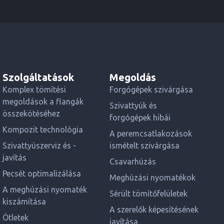
Szolgáltatások
Megoldás
Komplex tömítési
Forgógépek szivárgása
megoldások a flangák
Szivattyúk és
összekötéséhez
forgógépek hibái
Kompozit technológia
A peremcsatlakozások
Szivattyúszerviz és -
ismételt szivárgása
javítás
Csavarhúzás
Pecsét optimalizálása
Meghúzási nyomatékok
A meghúzási nyomaték
Sérült tömítőfelületek
kiszámítása
A szerelők képesítésének
Ötletek
javítása