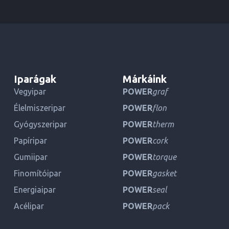
Iparágak
Márkáink
Vegyipar
POWER
graf
Élelmiszeripar
POWER
flon
Gyógyszeripar
POWER
therm
Papíripar
POWER
cork
Gumiipar
POWER
torque
Finomítóipar
POWER
gasket
Energiaipar
POWER
seal
Acélipar
POWER
pack