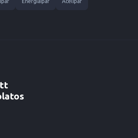
ipar
Energiaipar
Acélipar
tt
olatos