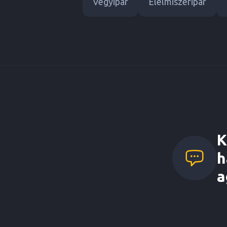
Vegyipar
Élelmiszeripar
K
h
a