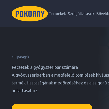
Termékek
Szolgáltatások
Bőveb
Iparágak
Pecsétek a gyógyszeripar számára
A gyógyszeriparban a megfelelő tömítések kivála
termék tisztaságának megőrzéséhez és a szigorú s
betartásához.