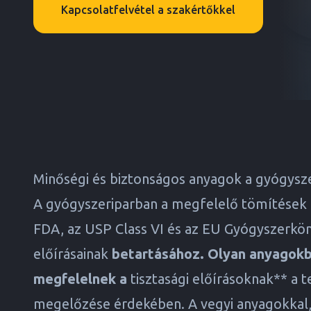
Kapcsolatfelvétel a szakértőkkel
Minőségi és biztonságos anyagok a gyógysz
A gyógyszeriparban a megfelelő tömítések k
FDA, az USP Class VI és az EU Gyógyszerkön
előírásainak
betartásához. Olyan anyagokbó
megfelelnek a
tisztasági előírásoknak** a
megelőzése érdekében. A vegyi anyagokkal,