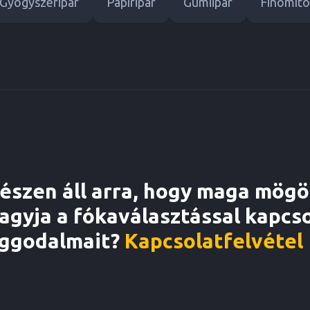
Gyógyszeripar
Papíripar
Gumiipar
Finomító
észen áll arra, hogy maga mögö
agyja a fókaválasztással kapcs
ggodalmait?
Kapcsolatfelvétel