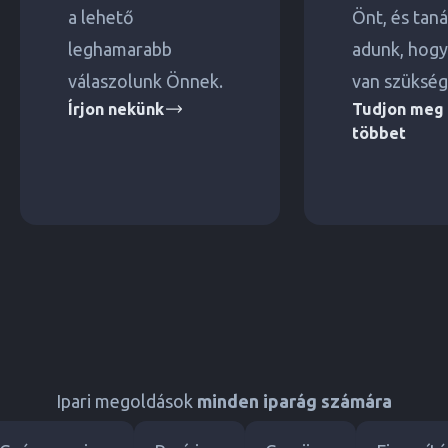
a lehető
Önt, és tan
leghamarabb
adunk, hogy
válaszolunk Önnek.
van szükség
Írjon nekünk
Tudjon meg
többet
Ipari megoldások
minden iparág számára