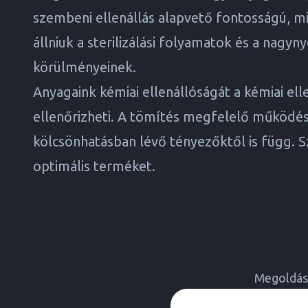
szembeni ellenállás alapvető fontosságú, mi
állniuk a sterilizálási folyamatok és a nag
körülményeinek.
Anyagaink kémiai ellenállóságát a
kémiai ell
ellenőrizheti. A tömítés megfelelő működé
kölcsönhatásban lévő tényezőktől is függ. S
optimális terméket.
Megoldása