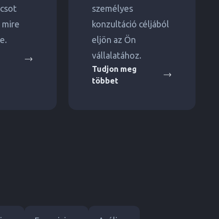
ácsot
személyes
 mire
konzultáció céljából
e.
eljön az Ön
vállalatához.
Tudjon meg
többet