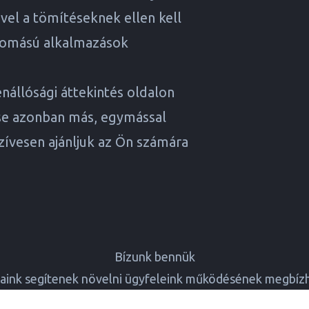
vel a tömítéseknek ellen kell
ynyomású alkalmazások
enállósági áttekintés
oldalon
se azonban más, egymással
zívesen ajánljuk az Ön számára
Bízunk bennük
ink segítenek növelni ügyfeleink működésének megbíz