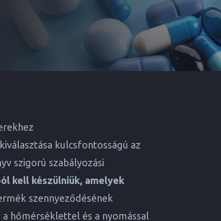
erekhez
iválasztása kulcsfontosságú az
yv szigorú szabályozási
l kell készülniük, amelyek
 termék szennyeződésének
 a hőmérséklettel és a nyomással