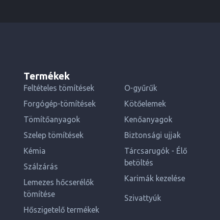
Termékek
Feltételes tömítések
O-gyűrűk
Forgógép-tömítések
Kötőelemek
Tömítőanyagok
Kenőanyagok
Szelep tömítések
Biztonsági ujjak
Kémia
Tárcsarugók - Élő
betöltés
Szálzárás
Karimák kezelése
Lemezes hőcserélők
tömítése
Szivattyúk
Hőszigetelő termékek