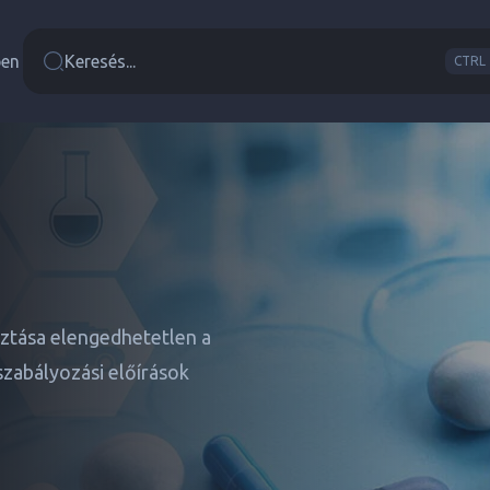
ben
Keresés...
CTRL 
sztása elengedhetetlen a
zabályozási előírások