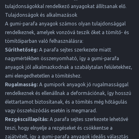
tulajdonságokkal rendelkező anyagokat állítsanak elő.
Tulajdonságok és alkalmazások
A gumi-parafa anyagok számos olyan tulajdonsággal
rendelkeznek, amelyek vonzóvá teszik őket a tömítő- és
tömítőiparban való felhasználásra:
Sűríthetőség:
A parafa sejtes szerkezete miatt
nagymértékben összenyomható, így a gumi-parafa
anyagok jól alkalmazkodnak a szabálytalan felületekhez,
ami elengedhetetlen a tömítéshez.
Rugalmasság:
A gumipork anyagok jó rugalmassággal
rendelkeznek és ellenállnak a deformációnak, így hosszú
élettartamot biztosítanak, és a tömítés még hőtágulás
vagy összehúzódás esetén is megmarad.
Rezgéscsillapítás:
A parafa sejtes szerkezete lehetővé
teszi, hogy elnyelje a rezgéseket és csökkentse a
zajátvitelt, így a gumi-parafa anyagok ideális választás