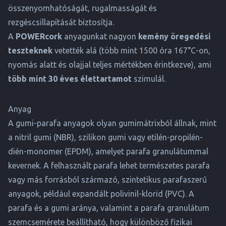
összenyomhatóságát, rugalmasságát és
rezgéscsillapítását biztosítja.
A
POWERcork
anyagunkat nagyon
kemény öregedési
teszteknek
vetették alá (több mint 1500 óra 167°C-on,
nyomás alatt és olajjal teljes mértékben érintkezve), ami
több mint 30 éves élettartamot
szimulál.
Anyag
A gumi-parafa anyagok olyan gumimátrixból állnak, mint
a nitril gumi (NBR), szilikon gumi vagy etilén-propilén-
dién-monomer (EPDM), amelyet parafa granulátummal
kevernek. A felhasznált parafa lehet természetes parafa
vagy más forrásból származó, szintetikus parafaszerű
anyagok, például expandált polivinil-klorid (PVC). A
parafa és a gumi aránya, valamint a parafa granulátum
szemcsemérete beállítható, hogy különböző fizikai