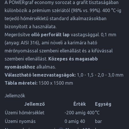
A POWERgraf economy sorozat a grafit tisztaságában
különbözik a prémium szériától (98% vs. 99%). 400 °C-ig
terjedő hőmérsékletű standard alkalmazásokban
bizonyított a használata.
Megerősítve
olló perforált lap
vastagsággal. 0,1 mm
(anyag: AISI 316), ami növeli a karimára ható
mérőnyomással szembeni ellenállást és a kifúvással
szembeni ellenállást.
Közepes és magasabb
nyomásokhoz
alkalmas.
Választható lemezvastagságok:
1,0 - 1,5 - 2,0 - 3,0 mm
Tábla méretei:
1500 x 1500 mm
Jellemzők
Jellemző
Érték
Egység
Üzemi hőmérséklet
-200 amíg 400
°C
Üzemi nyomás
0 amíg 40
bar