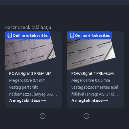
Hasznosnak találhatja
Online értékesítés
Online értékesítés
POWERgraf 3 PREMIUM
POWERgraf 4 PREMIUM
Megerősítve 0,1 mm
Megerősítve 0,05 mm
vastag perforált
vastag rozsdamentes acél
nádlemezzel (anyag: AISI
fóliával (anyag: AISI 316).
A megtekintése
A megtekintése
316). Közepes és
Alacsony és közepes
magasabb nyomásokhoz.
nyomásokhoz.