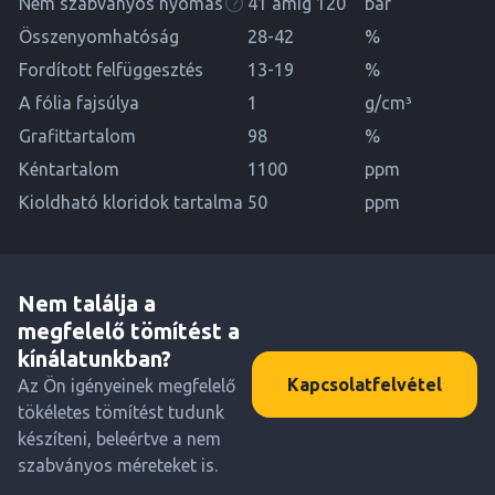
Nem szabványos nyomás
41 amíg 120
bar
Összenyomhatóság
28-42
%
Fordított felfüggesztés
13-19
%
A fólia fajsúlya
1
g/cm³
Grafittartalom
98
%
Kéntartalom
1100
ppm
Kioldható kloridok tartalma
50
ppm
Nem találja a
megfelelő tömítést a
kínálatunkban?
Kapcsolatfelvétel
Az Ön igényeinek megfelelő
tökéletes tömítést tudunk
készíteni, beleértve a nem
szabványos méreteket is.