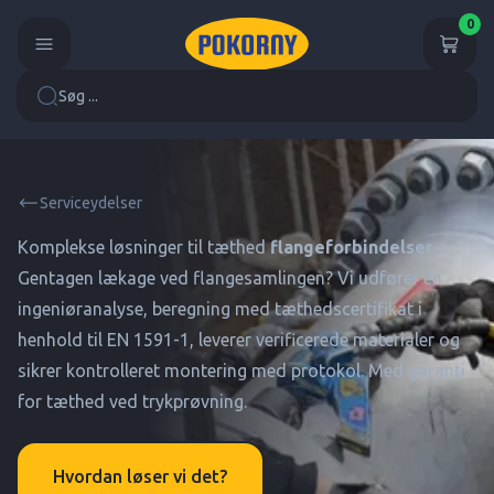
0
Søg ...
Serviceydelser
Komplekse løsninger til tæthed
flangeforbindelser
Gentagen lækage ved flangesamlingen? Vi udfører en
ingeniøranalyse, beregning med tæthedscertifikat i
henhold til EN 1591-1, leverer verificerede materialer og
sikrer kontrolleret montering med protokol. Med garanti
for tæthed ved trykprøvning.
Hvordan løser vi det?