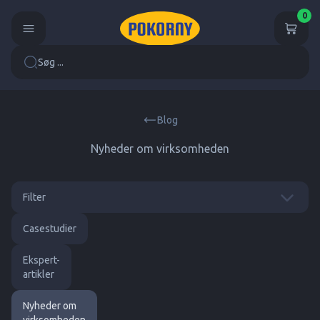
0
Søg ...
Blog
Nyheder om virksomheden
Alle
Filter
Casestudier
Ekspert-
artikler
Nyheder om