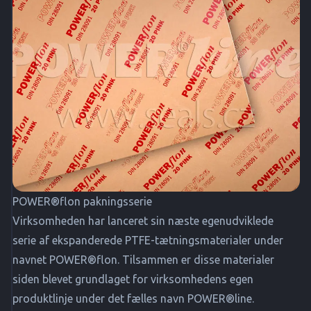
POWER®flon pakningsserie
Virksomheden har lanceret sin næste egenudviklede
serie af ekspanderede PTFE-tætningsmaterialer under
navnet POWER®flon. Tilsammen er disse materialer
siden blevet grundlaget for virksomhedens egen
produktlinje under det fælles navn POWER®line.