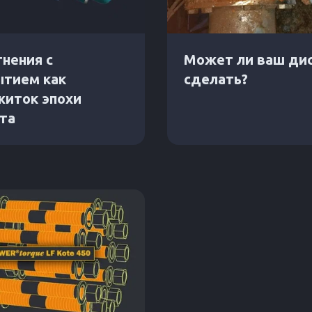
нения с
Может ли ваш дис
ытием как
сделать?
житок эпохи
та