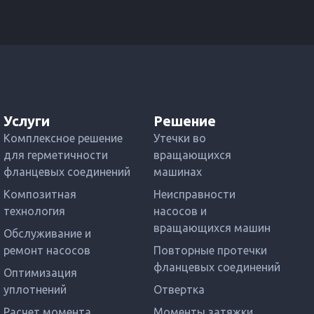
Услуги
Решение
Комплексное решение
Утечки во
для герметичности
вращающихся
фланцевых соединений
машинах
Композитная
Неисправности
технология
насосов и
вращающихся машин
Обслуживание и
ремонт насосов
Повторные протечки
фланцевых соединений
Оптимизация
уплотнений
Отвертка
Расчет момента
Моменты затяжки