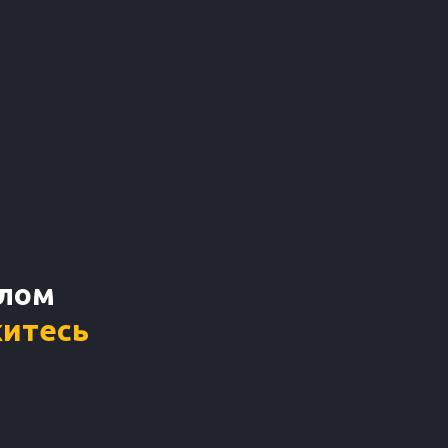
шлом
итесь