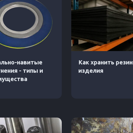
ально-навитые
Как хранить рези
нения - типы и
изделия
мущества