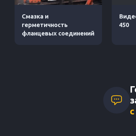
Смазка и
Видео
герметичность
450
фланцевых соединений
Г
з
с