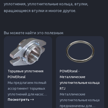
уплотнения, уплотнительные кольца, втулки,
вращающиеся втулки и многое другое.
Вы можете найти это полезным
Торцевые уплотнения
POWERseal -
POWERseal
Металлические
Мы предлагаем полный
уплотнительные кольца
ассортимент торцевых
RTJ
уплотнений для насосов
Металлические
Посмотреть
различных
уплотнительные кольца
производителей, таких
предназначены для