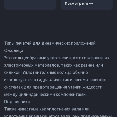
Посмотреть
как Allweiler, Grundfos и
высоких давлений и
многих других.
температур - они могут
уплотнять соединения с
давлением до 1500 бар
и температурой до 1000
°C.
Типы печатей для динамических приложений
О-кольца
Это кольцеобразные уплотнения, изготовленные из
эластомерных материалов, таких как резина или
силикон. Уплотнительные кольца обычно
используются в гидравлических и пневматических
системах для предотвращения утечки жидкости
между цилиндрическими компонентами.
Подшипники
Также известные как уплотнения вала или
уплотнения вращающегося вала, они предназначены