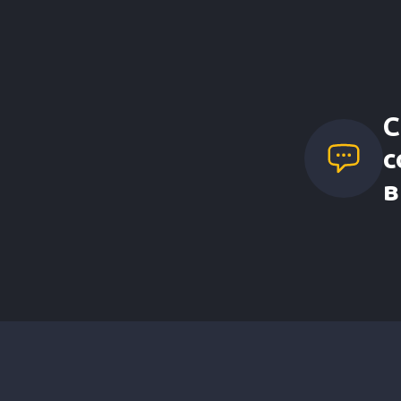
С
с
в