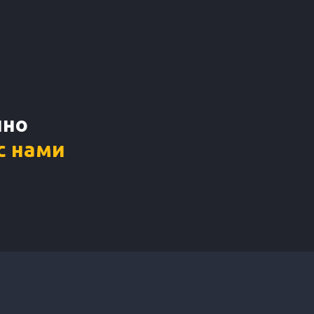
нно
с нами