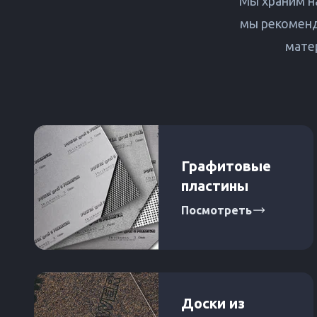
Мы храним н
мы рекоменд
мате
Графитовые
пластины
Посмотреть
Доски из