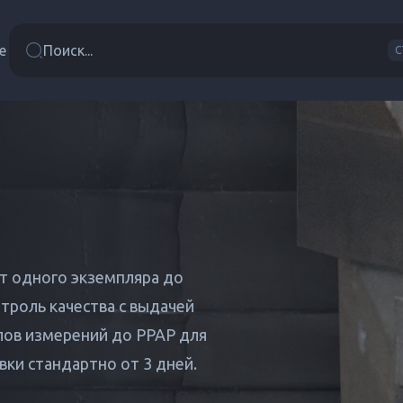
е
Поиск...
C
т одного экземпляра до
троль качества с выдачей
лов измерений до PPAP для
ки стандартно от 3 дней.