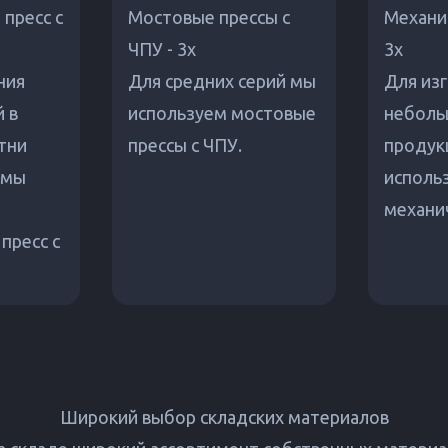
пресс с
Мостовые прессы с
Механич
ЧПУ - 3x
3x
ния
Для средних серий мы
Для из
 в
используем мостовые
неболь
тни
прессы с ЧПУ.
продук
 мы
исполь
механи
пресс с
Широкий выбор складских материалов