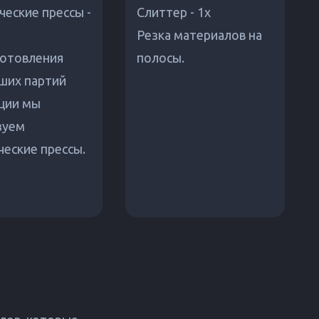
еские прессы -
Слиттер - 1x
Резка материалов на
готовления
полосы.
ших партий
ции мы
зуем
ческие прессы.