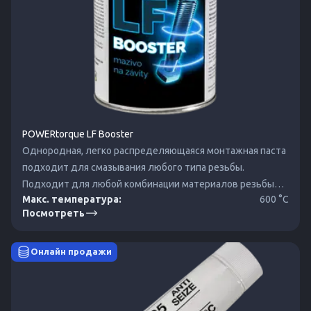
POWERtorque LF Booster
Однородная, легко распределяющаяся монтажная паста
подходит для смазывания любого типа резьбы.
Подходит для любой комбинации материалов резьбы
Макс. температура:
600 °C
для болтовых и гаечных соединений.
Посмотреть
Онлайн продажи