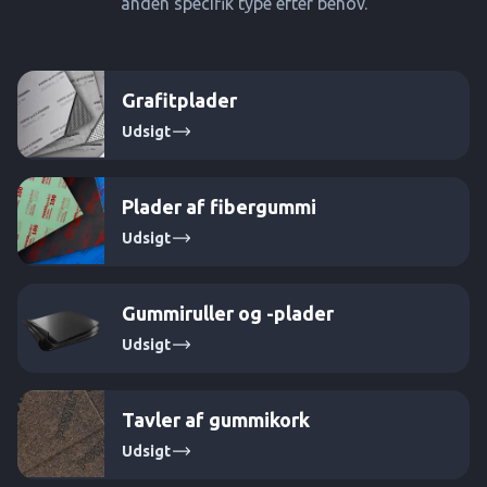
anden specifik type efter behov.
Grafitplader
Udsigt
Plader af fibergummi
Udsigt
Gummiruller og -plader
Udsigt
Tavler af gummikork
Udsigt