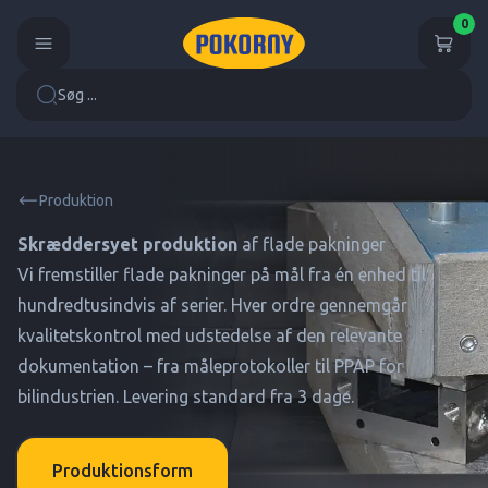
0
Søg ...
Produktion
Skræddersyet produktion
af flade pakninger
Vi fremstiller flade pakninger på mål fra én enhed til
hundredtusindvis af serier. Hver ordre gennemgår
kvalitetskontrol med udstedelse af den relevante
dokumentation – fra måleprotokoller til PPAP for
bilindustrien. Levering standard fra 3 dage.
Produktionsform