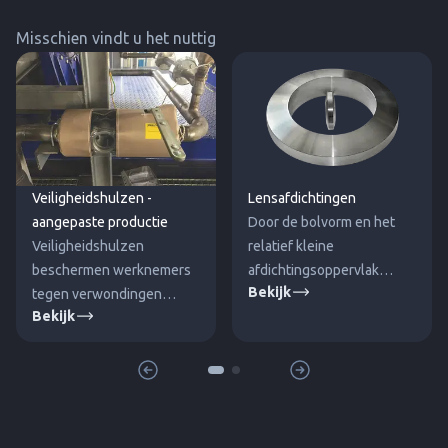
Misschien vindt u het nuttig
Veiligheidshulzen -
Lensafdichtingen
aangepaste productie
Door de bolvorm en het
Veiligheidshulzen
relatief kleine
beschermen werknemers
afdichtingsoppervlak
Bekijk
tegen verwondingen
bereikt de afdichting een
Bekijk
(verbranding,
hoge specifieke druk
brandwonden) door
tijdens installatie en dus
lekkage van het medium
zeer goede
uit de fitting. De dichtheid
afdichtingseigenschappen.
van de verbinding wordt
niet aangepakt.