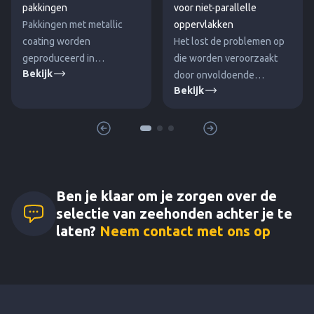
pakkingen
voor niet-parallelle
Pakkingen met metallic
oppervlakken
coating worden
Het lost de problemen op
geproduceerd in
die worden veroorzaakt
Bekijk
verschillende combinaties
door onvoldoende
Bekijk
van metalen en niet-
elasticiteit van de
metalen materialen.
afdichting. Ook geschikt
Gebruik in een breed scala
voor toepassingen met
aan industriële
een laag aanhaalmoment.
toepassingen.
Ben je klaar om je zorgen over de
selectie van zeehonden achter je te
laten?
Neem contact met ons op