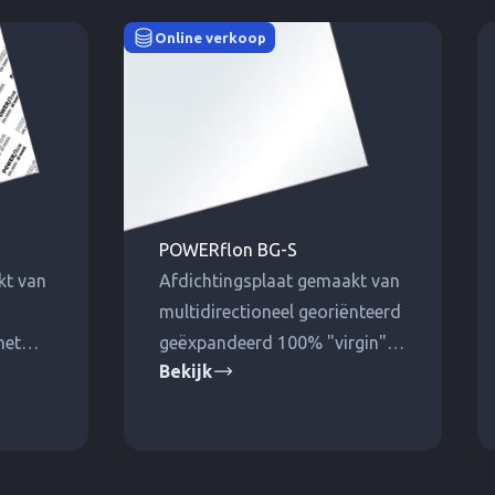
Online verkoop
POWERflon BG-S
kt van
Afdichtingsplaat gemaakt van
multidirectioneel georiënteerd
met
geëxpandeerd 100% "virgin"
Bekijk
stoffen
PTFE. Alleen de dikte verandert
onder belasting.