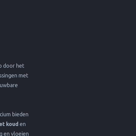
p door het
assingen met
ouwbare
icium bieden
et koud
en
g en vloeien