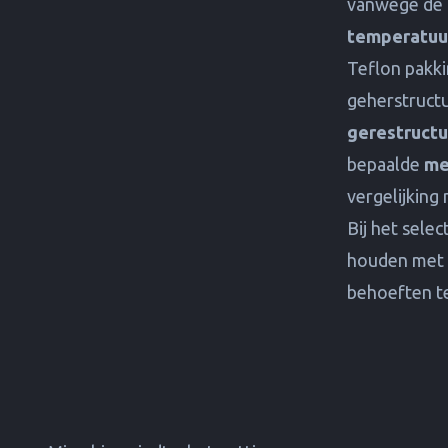
vanwege de
temperatuu
Teflon pakkin
geherstruct
gerestruct
bepaalde
me
vergelijking
Bij het sele
houden met 
behoeften t