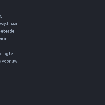
r,
wijst naar
beterde
en
in
ening te
e voor uw