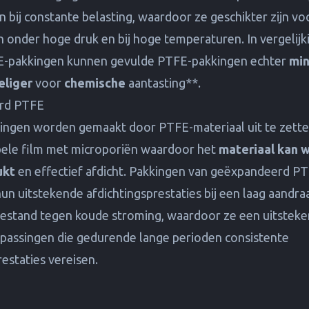
n bij constante belasting, waardoor ze geschikter zijn vo
 onder hoge druk en bij hoge temperaturen. In vergelijk
E-pakkingen kunnen gevulde PTFE-pakkingen echter
min
eliger
voor
chemische
aantasting**.
rd PTFE
ingen worden gemaakt door PTFE-materiaal uit te zette
bele film met microporiën waardoor het
materiaal kan 
ukt
en effectief afdicht. Pakkingen van geëxpandeerd P
n uitstekende afdichtingsprestaties bij een laag aandr
bestand tegen koude stroming, waardoor ze een uitstek
epassingen die gedurende lange perioden consistente
restaties vereisen.