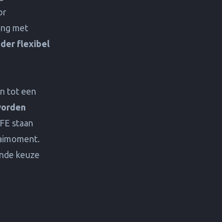
or
ing met
der flexibel
n tot een
worden
TFE staan
aaimoment.
ende keuze