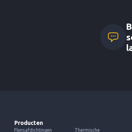
B
s
l
Producten
Flensafdichtingen
Thermische