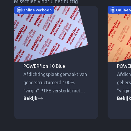
Misschien vindt u het nuttig
Online verkoop
Online 
POWERflon 10 Blue
POWER
Afdichtingsplaat gemaakt van
Afdich
geherstructureerd 100%
gehers
"virgin" PTFE versterkt met
"virgi
Bekijk
Bekijk
holle glazen microsferen tegen
silica
koude kruip.
kruip.
temper