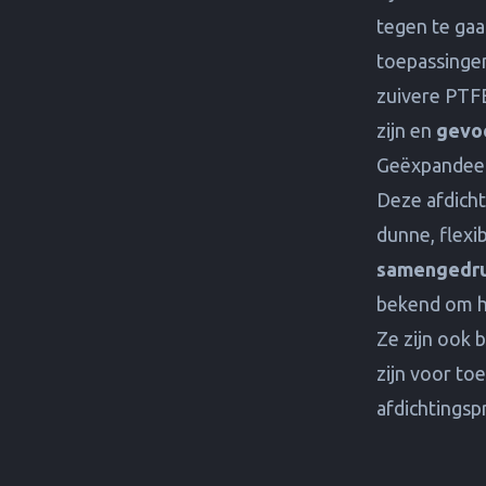
tegen te gaa
toepassingen
zuivere PTF
zijn en
gevo
Geëxpandee
Deze afdicht
dunne, flexi
samengedr
bekend om hu
Ze zijn ook 
zijn voor to
afdichtingsp