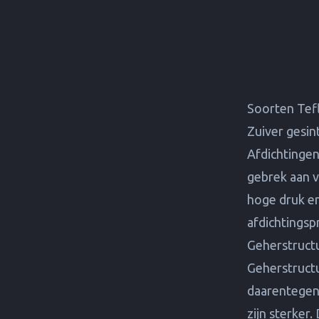
Soorten Tefl
Zuiver gesi
Afdichtinge
gebrek aan v
hoge druk e
afdichtingsp
Geherstruct
Geherstructu
daarentege
zijn sterker