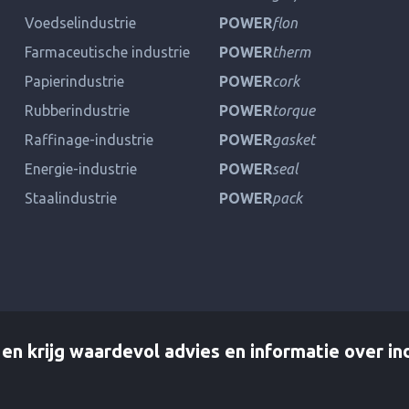
Voedselindustrie
POWER
flon
Farmaceutische industrie
POWER
therm
Papierindustrie
POWER
cork
Rubberindustrie
POWER
torque
Raffinage-industrie
POWER
gasket
Energie-industrie
POWER
seal
Staalindustrie
POWER
pack
en krijg waardevol advies en informatie over in