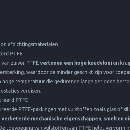
on afdichtingsmaterialen
nterd PTFE
n van zuiver PTFE
vertonen een hoge koudvloei
en krui
ersterking, waardoor ze minder geschikt zijn voor toep
n hoge temperatuur die gedurende lange perioden betr
restaties vereisen.
ureerd PTFE
reerde PTFE-pakkingen met vulstoffen zoals glas of sil
n
verbeterde mechanische eigenschappen
,
smelten ni
. De toevoeging van vulstoffen aan PTFE helpt vervormin