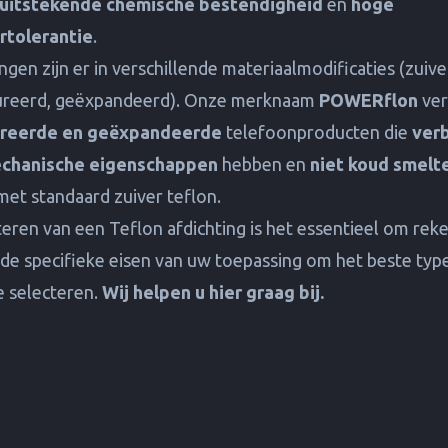
uitstekende chemische bestendigheid
en
hoge
rtolerantie
.
gen zijn er in verschillende materiaalmodificaties (zuive
ureerd, geëxpandeerd). Onze merknaam
POWERflon
ver
ureerde en geëxpandeerde
telefoonproducten die
ver
chanische eigenschappen
hebben en
niet koud smelt
 met standaard zuiver teflon.
cteren van een Teflon afdichting is het essentieel om rek
de specifieke eisen van uw toepassing om het beste typ
e selecteren.
Wij helpen u hier graag bij.