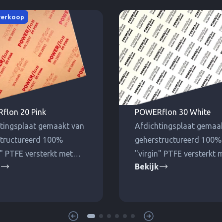
verkoop
flon 20 Pink
POWERflon 30 White
tingsplaat gemaakt van
Afdichtingsplaat gemaa
tructureerd 100%
geherstructureerd 100%
n" PTFE versterkt met
"virgin" PTFE versterkt 
Bekijk
 vulstof tegen koude
geselecteerde inerte vul
 Voor hoge drukken en
tegen koude kruip.
aturen.