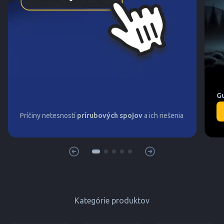
G
Príčiny netesností
prírubových spojov
a ich riešenia
Kategórie produktov