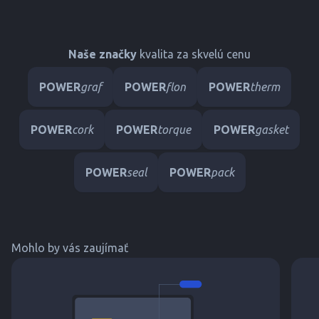
Naše značky
kvalita za skvelú cenu
POWER
graf
POWER
flon
POWER
therm
POWER
cork
POWER
torque
POWER
gasket
POWER
seal
POWER
pack
Mohlo by vás zaujímať