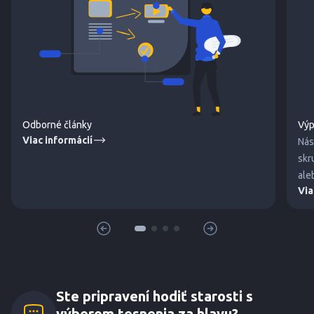
Odborné články
Výp
Viac informácií
Nás
skr
ale
Via
Ste pripravení hodiť starosti s
výberom tesnenia za hlavu?