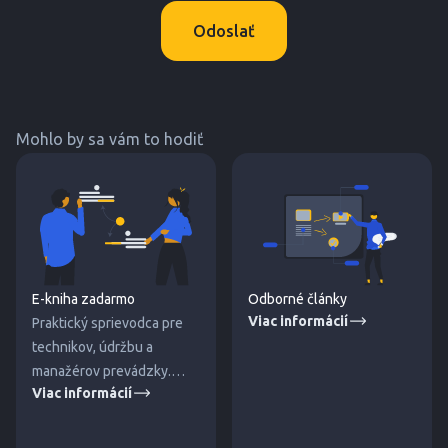
Odoslať
Mohlo by sa vám to hodiť
E-kniha zadarmo
Odborné články
Viac informácií
Praktický sprievodca pre
technikov, údržbu a
manažérov prevádzky.
Viac informácií
Stiahnite si e-book na tému
„Príčiny netesností
prírubových spojov a ich