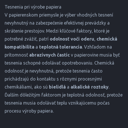
Tesnenia pri výrobe papiera
V papierenskom priemysle je výber vhodných tesnení
nevyhnutný na zabezpečenie efektívnej prevádzky a
skrátenie prestojov. Medzi kľúčové faktory, ktoré je
potrebné zvážiť, patrí
odolnosť voči oderu
,
chemická
kompatibilita
a
teplotná tolerancia
. Vzhľadom na
prítomnosť
abrazívnych častíc
v papierovine musia byť
tesnenia schopné odolávať opotrebovaniu. Chemická
odolnosť je nevyhnutná, pretože tesnenia často
prichádzajú do kontaktu s rôznymi procesnými
chemikáliami, ako sú
bielidlá
a
alkalické roztoky
.
Ďalším dôležitým faktorom je teplotná odolnosť, pretože
tesnenia musia odolávať teplu vznikajúcemu počas
procesu výroby papiera.