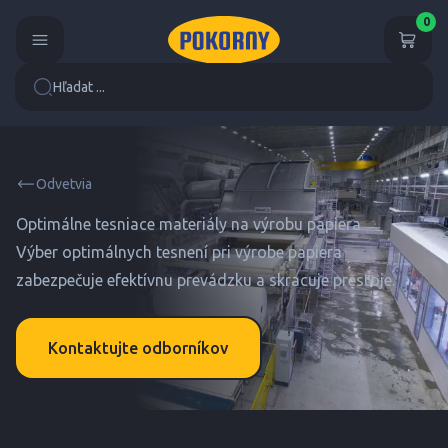
0
Hľadat ...
Odvetvia
Optimálne tesniace materiály na výrobu papiera
Výber optimálnych tesnení pri výrobe papiera
zabezpečuje efektívnu prevádzku a skracuje prestoje.
Kontaktujte odborníkov