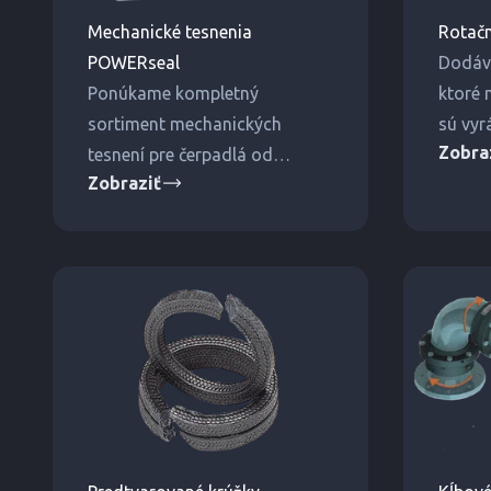
Mechanické tesnenia
Rotač
POWERseal
Dodáv
Ponúkame kompletný
ktoré 
sortiment mechanických
sú vy
Zobra
tesnení pre čerpadlá od
najnov
Zobraziť
rôznych výrobcov, ako sú
techno
Allweiler, Grundfos a mnohí
ďalší.