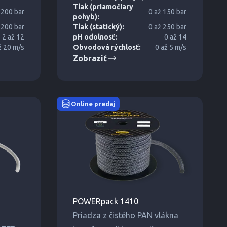
Tlak (priamočiary
 200 bar
0 až 150 bar
pohyb):
 200 bar
Tlak (statický):
0 až 250 bar
2 až 12
pH odolnosť:
0 až 14
ž 20 m/s
Obvodová rýchlosť:
0 až 5 m/s
Zobraziť
Online predaj
POWERpack 1410
Priadza z čistého PAN vlákna