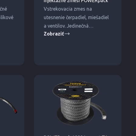
Injektážne zmesi POWERpack
ačné
Vstrekovacia zmes na
líkové
utesnenie čerpadiel, miešadiel
a ventilov. Jedinečná
Zobraziť
úžky
kombinácia vlákien a mazív
vé
umožňuje prakticky
bezkapkové tesnenie.