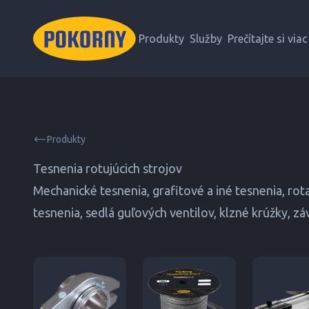
Produkty
Služby
Prečítajte si viac
Produkty
Tesnenia rotujúcich strojov
Mechanické tesnenia, grafitové a iné tesnenia, rot
tesnenia, sedlá guľových ventilov, klzné krúžky, zá