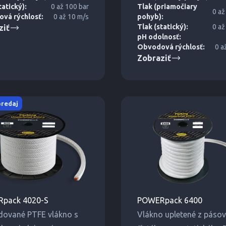
voči vytláčaniu a tlaku.
tatický):
0 až 100 bar
Tlak (priamočiary
0 až
vá rýchlosť:
0 až 10 m/s
pohyb):
Tlak (statický):
0 až
ziť
pH odolnosť:
Obvodová rýchlosť:
0 a
Zobraziť
predaj
pack 4020-S
POWERpack 6400
dované PTFE vlákno s
Vlákno upletené z pásov