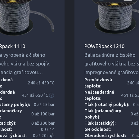
pack 1110
POWERpack 1210
a vyrobená z čistého
Baliaca šnúra z čistého
vého vlákna bez spojív.
grafitového vlákna bez s
nácia grafitovou
Impregnované grafitovo
dzková
Prevádzková
ziou s inhibítorom
disperziou s inhibítoro
-240 až 450 °C
-240 a
a:
teplota:
e.
korózie. Dobrá chemická
dardná
Neštandardná
451 až 650 °C
451 až 6
mechanická odolnosť.
a:
teplota:
rotačný pohyb):
0 až 25 bar
Tlak (rotačný pohyb):
0 a
priamočiary
Tlak (priamočiary
0 až 100 bar
0 až
:
pohyb):
tatický):
0 až 300 bar
Tlak (statický):
0 až
lnosť:
0 až 14
pH odolnosť:
vá rýchlosť:
0 až 20 m/s
Obvodová rýchlosť:
0 a