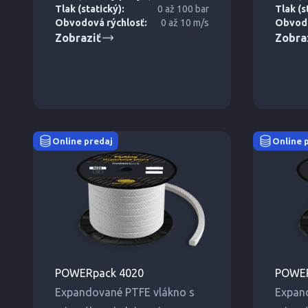
miešadlách.
Tlak (statický):
0 až 100 bar
Tlak (s
Obvodová rýchlosť:
0 až 10 m/s
Obvodo
Zobraziť
Zobra
Online predaj
Online 
POWERpack 4020
POWER
Expandované PTFE vlákno s
Expan