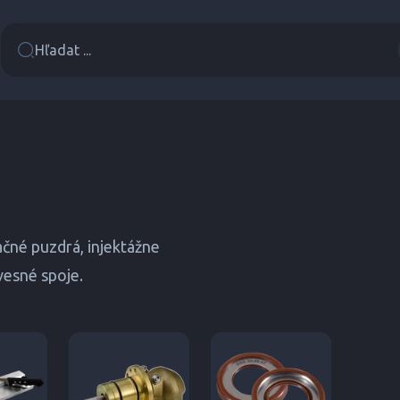
Hľadat ...
ačné puzdrá, injektážne
vesné spoje.