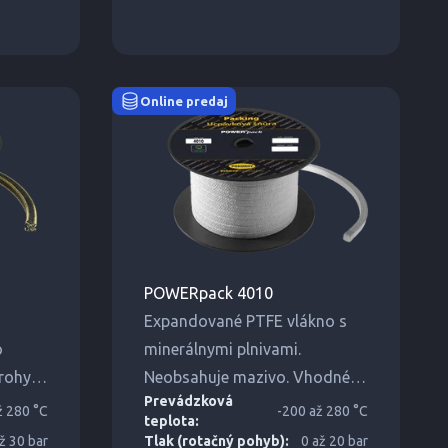
Online predaj
POWERpack 4010
Expandované PTFE vlákno s
o
minerálnymi plnivami.
rohy
Neobsahuje mazivo. Vhodné
Prevádzková
pre potravinársky a
ž 280 °C
-200 až 280 °C
teplota:
olnosť
farmaceutický priemysel.
ž 30 bar
Tlak (rotačný pohyb):
0 až 20 bar