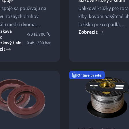
 spoje
Sklzové krúžky a sedlá
 spoje sa používajú na
Uhlíkové krúžky pre rot
vu rôznych druhov
kĺby, kovom nasýtené uh
iálu medzi dvoma
ložiská pre čerpadlá,
dzková
Zobraziť
ivými alebo rotujúcimi
segmentové tesniace kr
-90 až 700 °C
a:
i.
pre kompresory, grafito
zkový tlak:
0 až 1200 bar
lopatky pre čerpadlá.
ziť
Online predaj