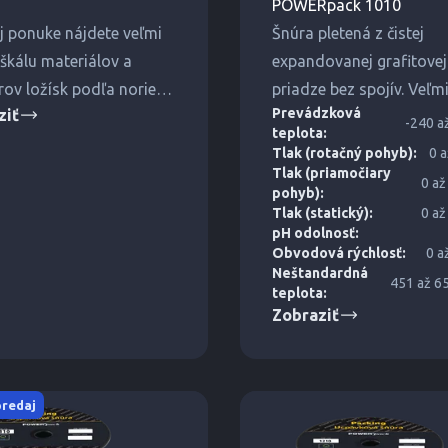
a
POWERpack 1010
j ponuke nájdete veľmi
Šnúra pletená z čistej
 škálu materiálov a
expandovanej grafitovej
ov ložísk podľa noriem
priadze bez spojív. Veľm
Prevádzková
ziť
SO, BSI, ASTM, ČSN a
pružná a ohybná.
-240 a
teplota:
.
Tlak (rotačný pohyb):
0 a
Tlak (priamočiary
0 až
pohyb):
Tlak (statický):
0 až
pH odolnosť:
Obvodová rýchlosť:
0 a
Neštandardná
451 až 6
teplota:
Zobraziť
predaj