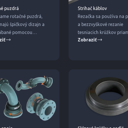
né puzdrá
Strihač káblov
ame rotačné puzdrá,
Rezačka sa používa na 
majú špičkový dizajn a
a bezzvyškové rezanie
rábané pomocou
tesniacich krúžkov pria
ziť
Zobraziť
ších výrobných
cievky tesniacej šnúry b
lógií.
potreby výpočtu obvod
tesniacej šnúry.