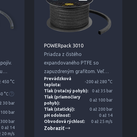
POWERpack 3010
Priadza z čistého
pojív.
expandovaného PTFE so
u
zapuzdreným grafitom. Veľmi
Prevádzková
m
dobré klzné vlastnosti a
ž 450 °C
-200 až 280 °C
teplota:
 a
odolnosť proti opotrebovaniu.
Tlak (rotačný pohyb):
0 až 35 bar
50 °C
Tlak (priamočiary
0 až 100 bar
ž 30 bar
pohyb):
Tlak (statický):
0 až 200 bar
 100 bar
pH odolnosť:
0 až 14
 300 bar
Obvodová rýchlosť:
0 až 25 m/s
0 až 14
Zobraziť
ž 20 m/s