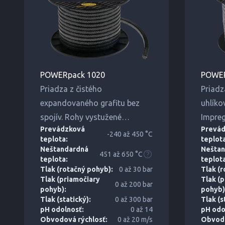
POWERpack 1020
POWER
Priadza z čistého
Priadz
expandovaného grafitu bez
uhlíko
spojív. Rohy vystužené
Impreg
Prevádzková
Prevá
opletenou priadzou z čistých
disper
-240 až 450 °C
teplota:
teplot
uhlíkových vlákien. Zvýšená
korózi
Neštandardná
Neštan
451 až 650 °C
odolnosť voči tlaku.
teplota:
teplot
Tlak (rotačný pohyb):
0 až 30 bar
Tlak (
Tlak (priamočiary
Tlak (
0 až 200 bar
pohyb):
pohyb)
Tlak (statický):
0 až 300 bar
Tlak (s
pH odolnosť:
0 až 14
pH odo
Obvodová rýchlosť:
0 až 20 m/s
Obvodo