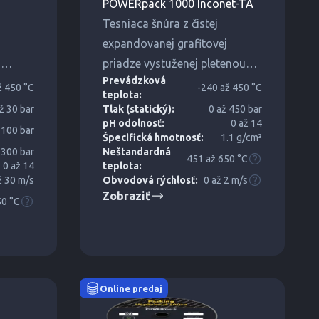
POWERpack 1000 Inconet-TA
Tesniaca šnúra z čistej
expandovanej grafitovej
i
priadze vystuženej pletenou
Prevádzková
inkonelovou sieťou. Zvýšená
ž 450 °C
-240 až 450 °C
teplota:
odolnosť voči tlaku.
ž 30 bar
Tlak (statický):
0 až 450 bar
pH odolnosť:
0 až 14
 100 bar
Špecifická hmotnosť:
1.1 g/cm³
 300 bar
Neštandardná
451 až 650 °C
0 až 14
teplota:
ž 30 m/s
Obvodová rýchlosť:
0 až 2 m/s
Zobraziť
50 °C
Online predaj