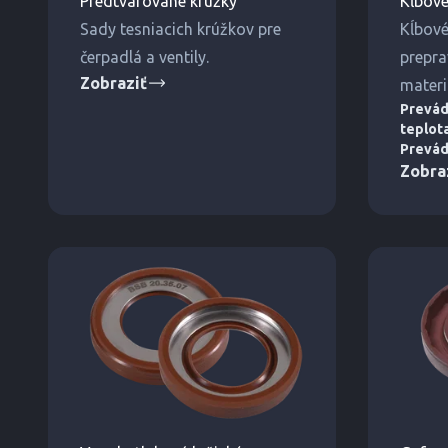
Predtvarované krúžky
Kĺbové
Sady tesniacich krúžkov pre
Kĺbové
čerpadlá a ventily.
prepra
Zobraziť
mater
Prevá
pohybl
teplot
časťam
Prevád
Zobra