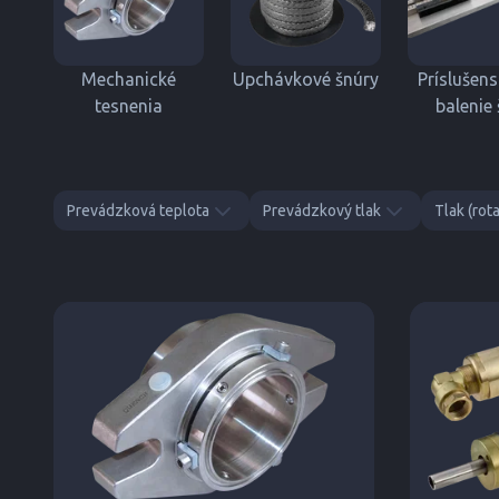
Mechanické
Upchávkové šnúry
Príslušen
tesnenia
balenie 
Prevádzková teplota
Prevádzkový tlak
Tlak (rot