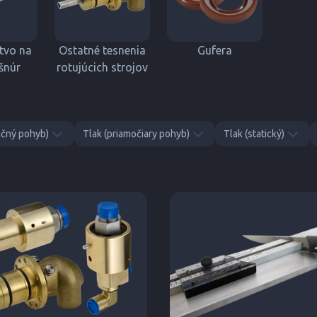
stvo na
Ostatné tesnenia
Gufera
šnúr
rotujúcich strojov
ačný pohyb)
Tlak (priamočiary pohyb)
Tlak (statický)