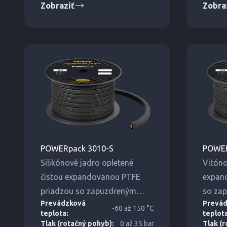
Zobraziť
Zobra
POWERpack 3010-S
POWER
Silikónové jadro opletené
Vitóno
čistou expandovanou PTFE
expan
priadzou so zapuzdreným
so zap
Prevádzková
Prevá
grafitom. Pružné jadro
Pružné
-60 až 150 °C
teplota:
teplot
zachytáva radiálne napätie v
radiál
Tlak (rotačný pohyb):
0 až 35 bar
Tlak (