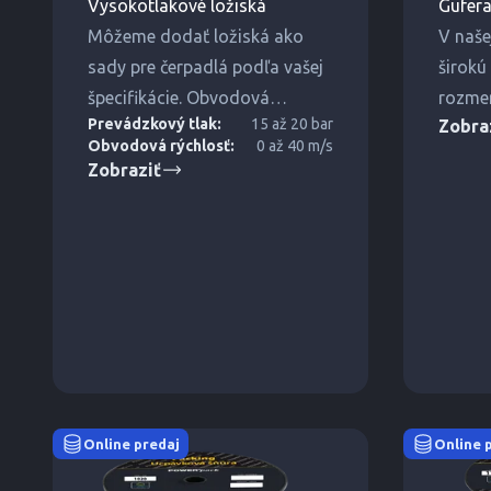
Vysokotlakové ložiská
Gufer
Môžeme dodať ložiská ako
V naše
sady pre čerpadlá podľa vašej
širokú
špecifikácie. Obvodová
rozmer
Prevádzkový tlak:
15 až 20 bar
Zobra
rýchlosť do 40 m/s a tlak 15 až
DIN, I
Obvodová rýchlosť:
0 až 40 m/s
20 barov.
ďalších
Zobraziť
Online predaj
Online 