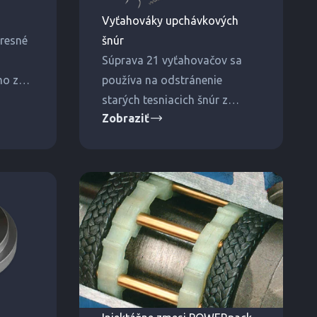
Vyťahováky upchávkových
presné
šnúr
Súprava 21 vyťahovačov sa
mo z
používa na odstránenie
ez
starých tesniacich šnúr z
Zobraziť
u
tesniacich komôr a drážok.