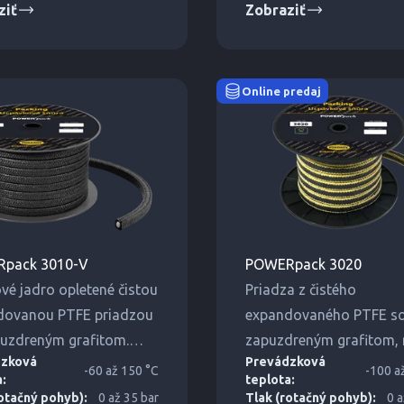
ziť
Zobraziť
Online predaj
pack 3010-V
POWERpack 3020
vé jadro opletené čistou
Priadza z čistého
dovanou PTFE priadzou
expandovaného PTFE s
uzdreným grafitom.
zapuzdreným grafitom, 
dzková
Prevádzková
 jadro zachytáva
vystužené aramidovým
-60 až 150 °C
-100 a
a:
teplota:
ne napätie v miešadlách.
vláknom. Vynikajúca od
rotačný pohyb):
0 až 35 bar
Tlak (rotačný pohyb):
0 a