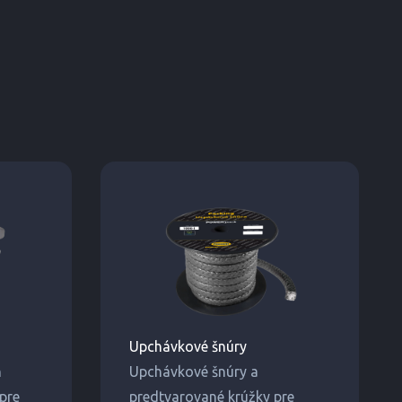
Upchávkové šnúry
h
Upchávkové šnúry a
 pre
predtvarované krúžky pre