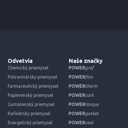
Odvetvia
Naše značky
Chemický priemysel
POWER
graf
Potravinársky priemysel
POWER
flon
Farmaceutický priemysel
POWER
therm
Papierenský priemysel
POWER
cork
Gumárenský priemysel
POWER
torque
Rafinérsky priemysel
POWER
gasket
Energetický priemysel
POWER
seal