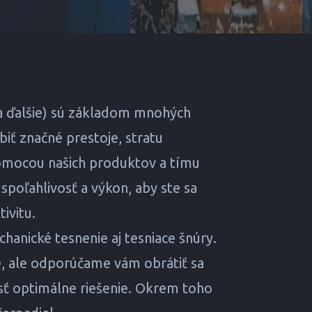
 a ďalšie) sú základom mnohých
iť značné prestoje, stratu
Pomocou našich produktov a tímu
 spoľahlivosť a výkon, aby ste sa
ivitu.
hanické tesnenie aj tesniace šnúry.
e, ale odporúčame vám obrátiť sa
sť optimálne riešenie. Okrem toho