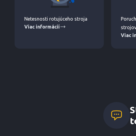
Netesnosti rotujúceho stroja
Poruch
Viac informácií
strojo
Viac i
S
t