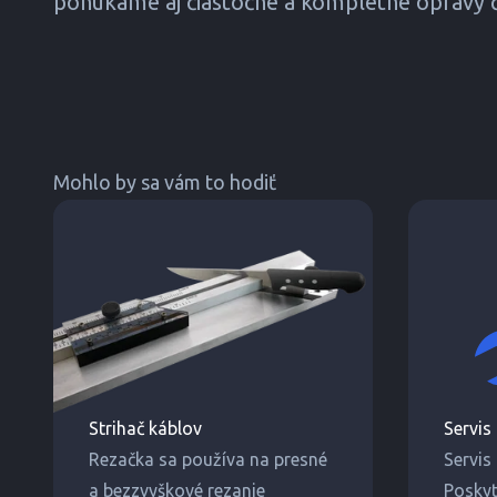
ponúkame aj čiastočné a kompletné opravy č
Mohlo by sa vám to hodiť
Strihač káblov
Servis
Rezačka sa používa na presné
Servis
a bezzvyškové rezanie
Posky