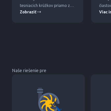
tesniacich krúžkov priamo z
čiasto
Zobraziť
Viac i
cievky tesniacej šnúry bez
priemy
potreby výpočtu obvodu
Dodáv
tesniacej šnúry.
tesnen
čerpad
kompon
Naše riešenie pre