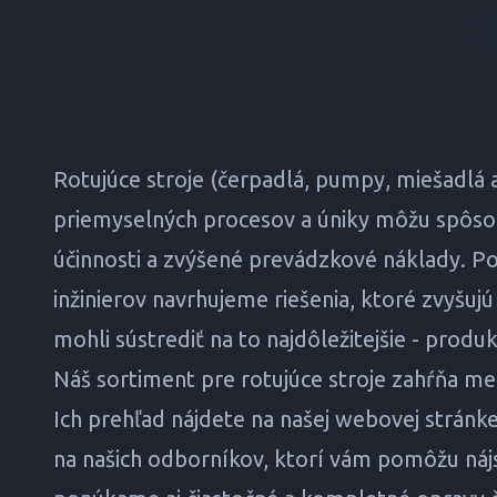
Rotujúce stroje (čerpadlá, pumpy, miešadlá
priemyselných procesov a úniky môžu spôsob
účinnosti a zvýšené prevádzkové náklady. 
inžinierov navrhujeme riešenia, ktoré zvyšujú
mohli sústrediť na to najdôležitejšie - produkt
Náš sortiment pre rotujúce stroje zahŕňa mec
Ich prehľad nájdete na našej webovej stránk
na našich odborníkov, ktorí vám pomôžu náj