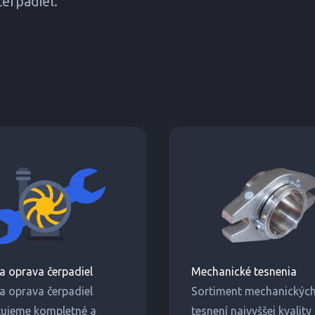
erpadiel.
 a oprava čerpadiel
Mechanické tesnenia
 a oprava čerpadiel
Sortiment mechanickýc
tujeme kompletné a
tesnení najvyššej kvality