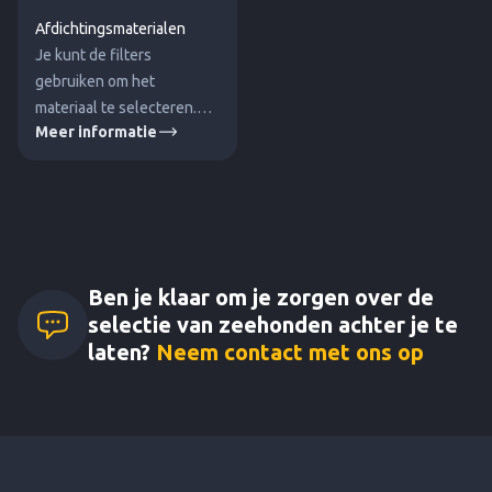
Afdichtingsmaterialen
Je kunt de filters
gebruiken om het
materiaal te selecteren.
Meer informatie
Houd er rekening mee dat
deze waarden bij
benadering zijn en
beïnvloed worden door
andere factoren. Neem
contact met ons op voor
de juiste selecties.
Ben je klaar om je zorgen over de
selectie van zeehonden achter je te
laten?
Neem contact met ons op