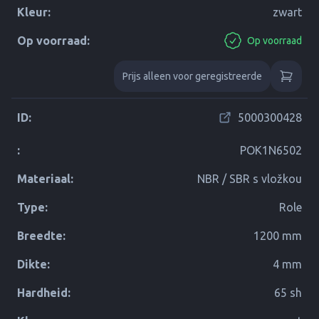
Kleur:
zwart
Op voorraad:
Op voorraad
Prijs alleen voor geregistreerde
ID:
5000300428
:
POK1N6502
Materiaal:
NBR / SBR s vložkou
Type:
Role
Breedte:
1200 mm
Dikte:
4 mm
Hardheid:
65 sh