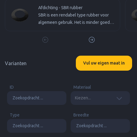
Afdichting - SBR rubber
SBR is een rendabel type rubber voor
algemeen gebruik. Het is minder goed
bestand tegen atmosferische invloeden
en chemicaliën.
Varianten
Vul uw eigen maat in
ID
Materiaal
Type
Breedte