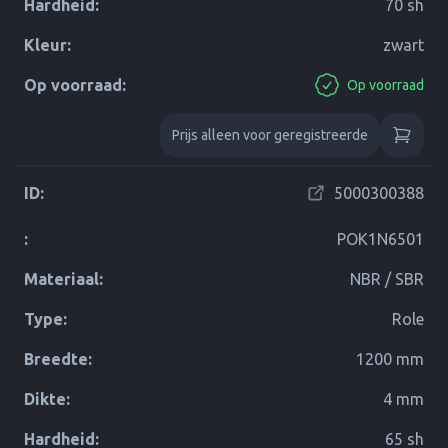
Hardheid:
70 sh
Kleur:
zwart
Op voorraad:
Op voorraad
Prijs alleen voor geregistreerde
ID:
5000300388
:
POK1N6501
Materiaal:
NBR / SBR
Type:
Role
Breedte:
1200 mm
Dikte:
4 mm
Hardheid:
65 sh