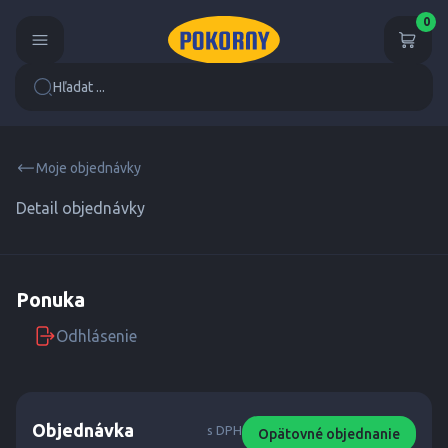
0
Hľadat ...
Moje objednávky
Detail objednávky
Ponuka
Odhlásenie
Objednávka
s DPH
Opätovné objednanie